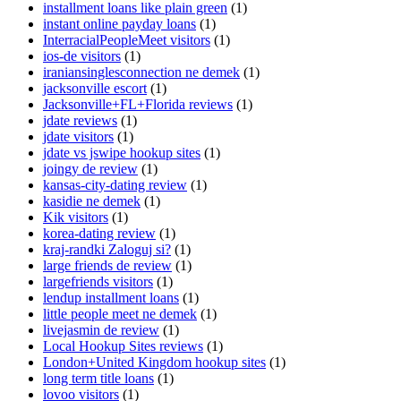
installment loans like plain green
(1)
instant online payday loans
(1)
InterracialPeopleMeet visitors
(1)
ios-de visitors
(1)
iraniansinglesconnection ne demek
(1)
jacksonville escort
(1)
Jacksonville+FL+Florida reviews
(1)
jdate reviews
(1)
jdate visitors
(1)
jdate vs jswipe hookup sites
(1)
joingy de review
(1)
kansas-city-dating review
(1)
kasidie ne demek
(1)
Kik visitors
(1)
korea-dating review
(1)
kraj-randki Zaloguj si?
(1)
large friends de review
(1)
largefriends visitors
(1)
lendup installment loans
(1)
little people meet ne demek
(1)
livejasmin de review
(1)
Local Hookup Sites reviews
(1)
London+United Kingdom hookup sites
(1)
long term title loans
(1)
lovoo visitors
(1)