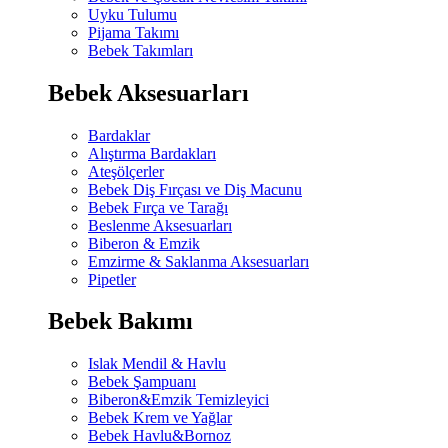
Uyku Tulumu
Pijama Takımı
Bebek Takımları
Bebek Aksesuarları
Bardaklar
Alıştırma Bardakları
Ateşölçerler
Bebek Diş Fırçası ve Diş Macunu
Bebek Fırça ve Tarağı
Beslenme Aksesuarları
Biberon & Emzik
Emzirme & Saklanma Aksesuarları
Pipetler
Bebek Bakımı
Islak Mendil & Havlu
Bebek Şampuanı
Biberon&Emzik Temizleyici
Bebek Krem ve Yağlar
Bebek Havlu&Bornoz