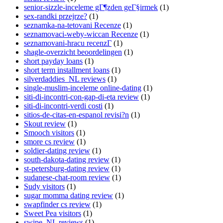
senior-sizzle-inceleme gГ¶zden geГ§irmek
(1)
sex-randki przejrze?
(1)
seznamka-na-tetovani Recenze
(1)
seznamovaci-weby-wiccan Recenze
(1)
seznamovani-hracu recenzГ­
(1)
shagle-overzicht beoordelingen
(1)
short payday loans
(1)
short term installment loans
(1)
silverdaddies_NL reviews
(1)
single-muslim-inceleme online-dating
(1)
siti-di-incontri-con-gap-di-eta review
(1)
siti-di-incontri-verdi costi
(1)
sitios-de-citas-en-espanol revisi?n
(1)
Skout review
(1)
Smooch visitors
(1)
smore cs review
(1)
soldier-dating review
(1)
south-dakota-dating review
(1)
st-petersburg-dating review
(1)
sudanese-chat-room review
(1)
Sudy visitors
(1)
sugar momma dating review
(1)
swapfinder cs review
(1)
Sweet Pea visitors
(1)
swipe_NL reviews
(1)