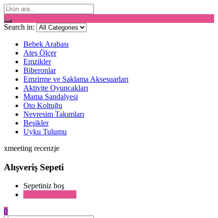
Search in:
Bebek Arabası
Ateş Ölçer
Emzikler
Biberonlar
Emzirme ve Saklama Aksesuarları
Aktivite Oyuncakları
Mama Sandalyesi
Oto Koltuğu
Nevresim Takımları
Beşikler
Uyku Tulumu
xmeeting recenzje
Alışveriş Sepeti
Sepetiniz boş
Alışverişe devam
0