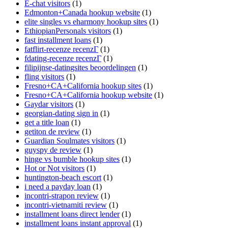
E-chat visitors
(1)
Edmonton+Canada hookup website
(1)
elite singles vs eharmony hookup sites
(1)
EthiopianPersonals visitors
(1)
fast installment loans
(1)
fatflirt-recenze recenzГ­
(1)
fdating-recenze recenzГ­
(1)
filipijnse-datingsites beoordelingen
(1)
fling visitors
(1)
Fresno+CA+California hookup sites
(1)
Fresno+CA+California hookup website
(1)
Gaydar visitors
(1)
georgian-dating sign in
(1)
get a title loan
(1)
getiton de review
(1)
Guardian Soulmates visitors
(1)
guyspy de review
(1)
hinge vs bumble hookup sites
(1)
Hot or Not visitors
(1)
huntington-beach escort
(1)
i need a payday loan
(1)
incontri-strapon review
(1)
incontri-vietnamiti review
(1)
installment loans direct lender
(1)
installment loans instant approval
(1)