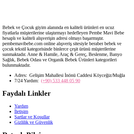
Bebek ve Çocuk giyim alanında en kaliteli ürünleri en ucuz
fiyatlarla müşterilerine ulaştırmayı hedefleyen Pembe Mavi Bebe
hesaplı ve kaliteli alışverişin adresi olmayı başarmıştır.
pembemavibebe.com online alışveriş sitesiyle beraber bebek ve
çocuk tekstil kategorisinde binlerce çeşit ürünü müşterilerine
sunmaktadır. Anne & Hamile, Araç & Gereç, Beslenme, Banyo
Sağlık, Bebek Odası ve Organik Bebek Ürünleri kategorileri
bulunmaktadır.
Adres:
Gelişim Mahallesi İnönü Caddesi Köyceğiz/Muğla
7/24 Yardım:
(+90) 533 448 05 90
Faydalı Linkler
Yardım
İletişim
Şartlar ve Koşullar
Gizlilik ve Güvenlik