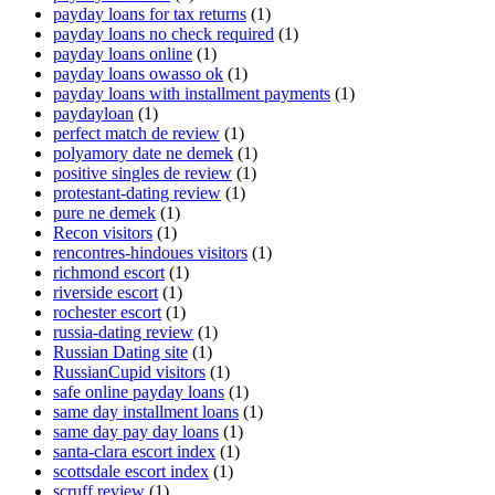
payday loans for tax returns
(1)
payday loans no check required
(1)
payday loans online
(1)
payday loans owasso ok
(1)
payday loans with installment payments
(1)
paydayloan
(1)
perfect match de review
(1)
polyamory date ne demek
(1)
positive singles de review
(1)
protestant-dating review
(1)
pure ne demek
(1)
Recon visitors
(1)
rencontres-hindoues visitors
(1)
richmond escort
(1)
riverside escort
(1)
rochester escort
(1)
russia-dating review
(1)
Russian Dating site
(1)
RussianCupid visitors
(1)
safe online payday loans
(1)
same day installment loans
(1)
same day pay day loans
(1)
santa-clara escort index
(1)
scottsdale escort index
(1)
scruff review
(1)