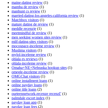
maine-dating review
(1)
mamba de review
(1)
manhunt cs review
(1)
married-dating-los-angeles-california review
(1)
Matchbox visitors
(1)
mature dating de review
(1)
meddle recenzje
(1)
meetmindful de review
(1)
men seeking women sites review
(1)
milf-dating-sites visitors
(1)
mocospace-inceleme review
(1)
Muslima visitors
(1)
mylol-inceleme review
(1)
ohlala es reviews
(1)
ohlala-inceleme review
(1)
Omaha+NE+Nebraska hookup sites
(1)
omegle-inceleme review
(1)
OMGChat visitors
(1)
online installment loans
(1)
online payday loans
(1)
online title loans
(2)
ourteennetwork-recenze recenzГ­
(1)
palmdale escort index
(1)
payday loan app
(1)
payday loan fees
(2)