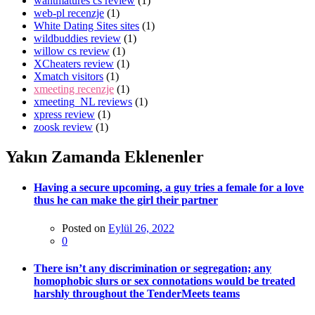
wantmatures cs review
(1)
web-pl recenzje
(1)
White Dating Sites sites
(1)
wildbuddies review
(1)
willow cs review
(1)
XCheaters review
(1)
Xmatch visitors
(1)
xmeeting recenzje
(1)
xmeeting_NL reviews
(1)
xpress review
(1)
zoosk review
(1)
Yakın Zamanda Eklenenler
Having a secure upcoming, a guy tries a female for a love
thus he can make the girl their partner
Posted on
Eylül 26, 2022
0
There isn’t any discrimination or segregation; any
homophobic slurs or sex connotations would be treated
harshly throughout the TenderMeets teams