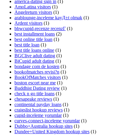
america-dating sign in
(1)
AmoLatina visitors
(1)
Angelreturn visitors
(1)
arablounge-inceleme kayД±t olmak
(1)
Ardent visitors
(1)
bbwcupid-recenze recenzГ­
(1)
best installment loans
(2)
best online title loan
(1)
best title loan
(1)
best title loans online
(1)
BGClive adult dating
(1)
BiCupid adult dating
(1)
bondage com de kosten
(1)
bookofmatches revisi?n
(1)
BookOfMatches visitors
(1)
boston escort near me
(1)
Buddhist Dating review
(1)
check n go title loans
(1)
chesapeake reviews
(1)
continental payday loans
(1)
craigslist hookup reviews
(1)
cupid-inceleme yorumlar
(1)
curves-connect-inceleme yorumlar
(1)
Dubbo+Australia hookup sites
(1)
Dundee+United Kingdom hookup sites
(1)