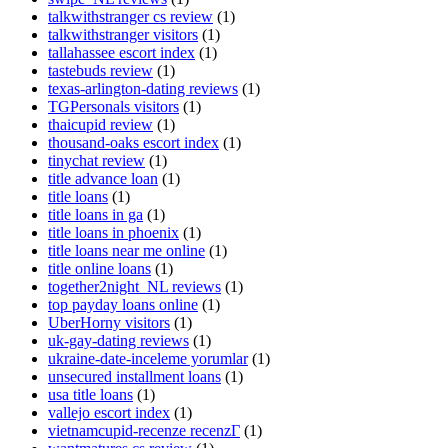
talkwithstranger cs review
(1)
talkwithstranger visitors
(1)
tallahassee escort index
(1)
tastebuds review
(1)
texas-arlington-dating reviews
(1)
TGPersonals visitors
(1)
thaicupid review
(1)
thousand-oaks escort index
(1)
tinychat review
(1)
title advance loan
(1)
title loans
(1)
title loans in ga
(1)
title loans in phoenix
(1)
title loans near me online
(1)
title online loans
(1)
together2night_NL reviews
(1)
top payday loans online
(1)
UberHorny visitors
(1)
uk-gay-dating reviews
(1)
ukraine-date-inceleme yorumlar
(1)
unsecured installment loans
(1)
usa title loans
(1)
vallejo escort index
(1)
vietnamcupid-recenze recenzГ­
(1)