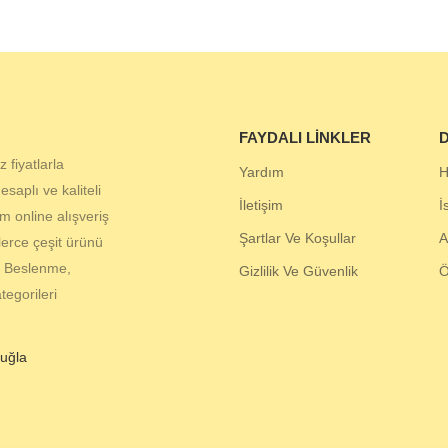
FAYDALI LINKLER
D
 fiyatlarla
Yardım
H
aplı ve kaliteli
İletişim
İ
 online alışveriş
Şartlar Ve Koşullar
A
lerce çeşit ürünü
, Beslenme,
Gizlilik Ve Güvenlik
egorileri
uğla