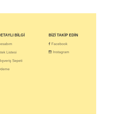
ETAYLI BILGI
BIZI TAKIP EDIN
esabım
Facebook
Instagram
stek Listesi
lışveriş Sepeti
Ödeme