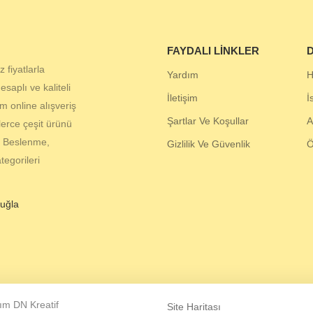
FAYDALI LINKLER
D
 fiyatlarla
Yardım
H
aplı ve kaliteli
İletişim
İ
 online alışveriş
Şartlar Ve Koşullar
A
lerce çeşit ürünü
, Beslenme,
Gizlilik Ve Güvenlik
egorileri
uğla
ım DN Kreatif
Site Haritası