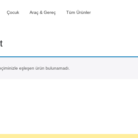
Çocuk
Araç & Gereç
Tüm Ürünler
t
çiminizle eşleşen ürün bulunamadı.