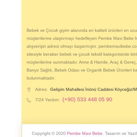
Bebek ve Çocuk giyim alanında en kaliteli ürünleri en ucuz
müşterilerine ulaştırmayı hedefleyen Pembe Mavi Bebe hes
alışverişin adresi olmayı başarmıştır. pembemavibebe.com
sitesiyle beraber bebek ve çocuk tekstil kategorisinde bin
müşterilerine sunmaktadır. Anne & Hamile, Araç & Gereç
Banyo Sağlık, Bebek Odası ve Organik Bebek Ürünleri kat
bulunmaktadır.
Adres:
Gelişim Mahallesi İnönü Caddesi Köyceğiz/M
(+90) 533 448 05 90
7/24 Yardım:
Copyright © 2020
Pembe Mavi Bebe.
Tasarım ve Yazıl