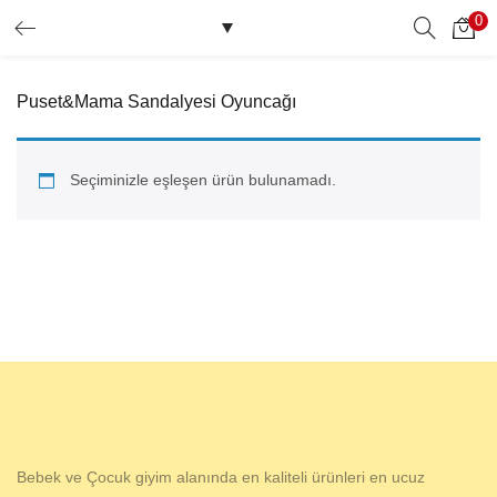
0
GIRIŞ YAP
Puset&Mama Sandalyesi Oyuncağı
Giriş yapmak için kullanıcı adınızı ve şifrenizi girin.
Seçiminizle eşleşen ürün bulunamadı.
Beni Hatırla
Şifrenizi mi Unuttunuz?
Bebek ve Çocuk giyim alanında en kaliteli ürünleri en ucuz