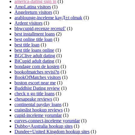
america-dating sign in
(1)
AmoLatina visitors
(1)
Angelreturn visitors
(1)
arablounge-inceleme kayД±t olmak
(1)
Ardent visitors
(1)
bbwcupid-recenze recenzГ­
(1)
best installment loans
(2)
best online title loan
(1)
best title loan
(1)
best title loans online
(1)
BGClive adult dating
(1)
BiCupid adult dating
(1)
bondage com de kosten
(1)
bookofmatches revisi?n
(1)
BookOfMatches visitors
(1)
boston escort near me
(1)
Buddhist Dating review
(1)
check n go title loans
(1)
chesapeake reviews
(1)
continental payday loans
(1)
craigslist hookup reviews
(1)
cupid-inceleme yorumlar
(1)
curves-connect-inceleme yorumlar
(1)
Dubbo+Australia hookup sites
(1)
Dundee+United Kingdom hookup sites
(1)