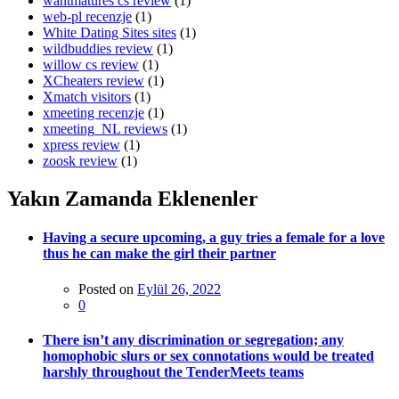
wantmatures cs review
(1)
web-pl recenzje
(1)
White Dating Sites sites
(1)
wildbuddies review
(1)
willow cs review
(1)
XCheaters review
(1)
Xmatch visitors
(1)
xmeeting recenzje
(1)
xmeeting_NL reviews
(1)
xpress review
(1)
zoosk review
(1)
Yakın Zamanda Eklenenler
Having a secure upcoming, a guy tries a female for a love
thus he can make the girl their partner
Posted on
Eylül 26, 2022
0
There isn’t any discrimination or segregation; any
homophobic slurs or sex connotations would be treated
harshly throughout the TenderMeets teams