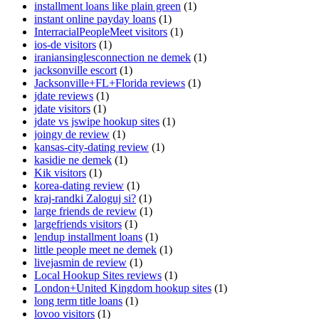
installment loans like plain green
(1)
instant online payday loans
(1)
InterracialPeopleMeet visitors
(1)
ios-de visitors
(1)
iraniansinglesconnection ne demek
(1)
jacksonville escort
(1)
Jacksonville+FL+Florida reviews
(1)
jdate reviews
(1)
jdate visitors
(1)
jdate vs jswipe hookup sites
(1)
joingy de review
(1)
kansas-city-dating review
(1)
kasidie ne demek
(1)
Kik visitors
(1)
korea-dating review
(1)
kraj-randki Zaloguj si?
(1)
large friends de review
(1)
largefriends visitors
(1)
lendup installment loans
(1)
little people meet ne demek
(1)
livejasmin de review
(1)
Local Hookup Sites reviews
(1)
London+United Kingdom hookup sites
(1)
long term title loans
(1)
lovoo visitors
(1)