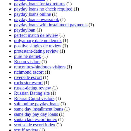
payday loans for tax returns
(1)
payday loans no check required
(1)
payday loans online
(1)
payday loans owasso ok
(1)
payday loans with installment payments
(1)
paydayloan
(1)
perfect match de review
(1)
polyamory date ne demek
(1)
positive singles de review
(1)
protestant-dating review
(1)
pure ne demek
(1)
Recon visitors
(1)
rencontres-hindoues visitors
(1)
richmond escort
(1)
riverside escort
(1)
rochester escort
(1)
russia-dating review
(1)
Russian Dating site
(1)
RussianCupid visitors
(1)
safe online payday loans
(1)
same day installment loans
(1)
same day pay day loans
(1)
santa-clara escort index
(1)
scottsdale escort index
(1)
scruff review
(1)