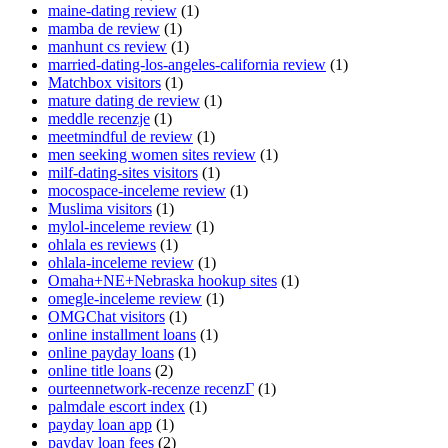
maine-dating review
(1)
mamba de review
(1)
manhunt cs review
(1)
married-dating-los-angeles-california review
(1)
Matchbox visitors
(1)
mature dating de review
(1)
meddle recenzje
(1)
meetmindful de review
(1)
men seeking women sites review
(1)
milf-dating-sites visitors
(1)
mocospace-inceleme review
(1)
Muslima visitors
(1)
mylol-inceleme review
(1)
ohlala es reviews
(1)
ohlala-inceleme review
(1)
Omaha+NE+Nebraska hookup sites
(1)
omegle-inceleme review
(1)
OMGChat visitors
(1)
online installment loans
(1)
online payday loans
(1)
online title loans
(2)
ourteennetwork-recenze recenzГ­
(1)
palmdale escort index
(1)
payday loan app
(1)
payday loan fees
(2)