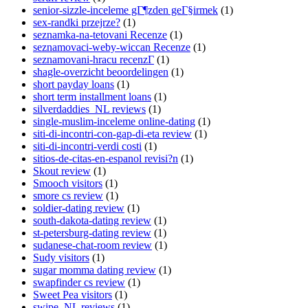
senior-sizzle-inceleme gГ¶zden geГ§irmek
(1)
sex-randki przejrze?
(1)
seznamka-na-tetovani Recenze
(1)
seznamovaci-weby-wiccan Recenze
(1)
seznamovani-hracu recenzГ­
(1)
shagle-overzicht beoordelingen
(1)
short payday loans
(1)
short term installment loans
(1)
silverdaddies_NL reviews
(1)
single-muslim-inceleme online-dating
(1)
siti-di-incontri-con-gap-di-eta review
(1)
siti-di-incontri-verdi costi
(1)
sitios-de-citas-en-espanol revisi?n
(1)
Skout review
(1)
Smooch visitors
(1)
smore cs review
(1)
soldier-dating review
(1)
south-dakota-dating review
(1)
st-petersburg-dating review
(1)
sudanese-chat-room review
(1)
Sudy visitors
(1)
sugar momma dating review
(1)
swapfinder cs review
(1)
Sweet Pea visitors
(1)
swipe_NL reviews
(1)