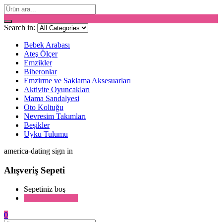
Search in:
Bebek Arabası
Ateş Ölçer
Emzikler
Biberonlar
Emzirme ve Saklama Aksesuarları
Aktivite Oyuncakları
Mama Sandalyesi
Oto Koltuğu
Nevresim Takımları
Beşikler
Uyku Tulumu
america-dating sign in
Alışveriş Sepeti
Sepetiniz boş
Alışverişe devam
0