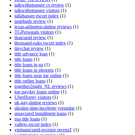
talkwithstranger cs review
(1)
talkwithstranger visitors
(1)
tallahassee escort index
(1)
tastebuds review
(1)
texas-arlington-dating reviews
(1)
TGPersonals visitors
(1)
thaicupid review
(1)
thousand-oaks escort index
(1)
tinychat review
(1)
title advance loan
(1)
title loans
(1)
title loans in ga
(1)
title loans in phoenix
(1)
title loans near me online
(1)
title online loans
(1)
together2night_NL reviews
(1)
top payday loans online
(1)
UberHorny visitors
(1)
uk-gay-dating reviews
(1)
ukraine-date-inceleme yorumlar
(1)
unsecured installment loans
(1)
usa title loans
(1)
vallejo escort index
(1)
vietnamcupid-recenze recenzГ­
(1)