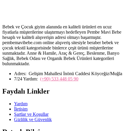
Bebek ve Çocuk giyim alanında en kaliteli ürünleri en ucuz
fiyatlarla müşterilerine ulaştırmayı hedefleyen Pembe Mavi Bebe
hesaplı ve kaliteli alışverişin adresi olmayı başarmıştır.
pembemavibebe.com online alışveriş sitesiyle beraber bebek ve
çocuk tekstil kategorisinde binlerce çeşit ürünü müşterilerine
sunmaktadır. Anne & Hamile, Araç & Gereç, Beslenme, Banyo
Sağlık, Bebek Odası ve Organik Bebek Ürünleri kategorileri
bulunmaktadır.
Adres:
Gelişim Mahallesi İnönü Caddesi Köyceğiz/Muğla
7/24 Yardım:
(+90) 533 448 05 90
Faydalı Linkler
Yardım
İletişim
Şartlar ve Koşullar
Gizlilik ve Güvenlik