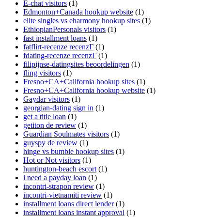
E-chat visitors
(1)
Edmonton+Canada hookup website
(1)
elite singles vs eharmony hookup sites
(1)
EthiopianPersonals visitors
(1)
fast installment loans
(1)
fatflirt-recenze recenzГ­
(1)
fdating-recenze recenzГ­
(1)
filipijnse-datingsites beoordelingen
(1)
fling visitors
(1)
Fresno+CA+California hookup sites
(1)
Fresno+CA+California hookup website
(1)
Gaydar visitors
(1)
georgian-dating sign in
(1)
get a title loan
(1)
getiton de review
(1)
Guardian Soulmates visitors
(1)
guyspy de review
(1)
hinge vs bumble hookup sites
(1)
Hot or Not visitors
(1)
huntington-beach escort
(1)
i need a payday loan
(1)
incontri-strapon review
(1)
incontri-vietnamiti review
(1)
installment loans direct lender
(1)
installment loans instant approval
(1)