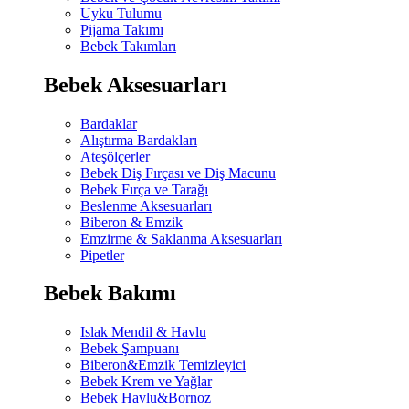
Uyku Tulumu
Pijama Takımı
Bebek Takımları
Bebek Aksesuarları
Bardaklar
Alıştırma Bardakları
Ateşölçerler
Bebek Diş Fırçası ve Diş Macunu
Bebek Fırça ve Tarağı
Beslenme Aksesuarları
Biberon & Emzik
Emzirme & Saklanma Aksesuarları
Pipetler
Bebek Bakımı
Islak Mendil & Havlu
Bebek Şampuanı
Biberon&Emzik Temizleyici
Bebek Krem ve Yağlar
Bebek Havlu&Bornoz