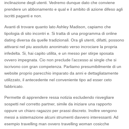
inclinazione degli utenti. Vedremo dunque dato che conviene
prendere un abbonamento e qual e il ambito di azione difeso agli
iscritti paganti e non.
Avanti di trovare quanto lato Ashley Madison, capiamo che
tipologia di sito incontri e. Si tratta di una programma di online
dating diversa da quelle tradizionali. Ora gli utenti, difatti, possono
attivarsi nel piu assoluto anonimato verso incrociare la propria
infedelta.
Si, hai capito utilita, e un messo per stirpe sposata
ovvero impegnata. Cio non preclude l’accesso ai single che si
iscrivono con gran competenza. Parliamo presumibilmente di un
website proprio parecchio imparato da anni e dettagliatamente
utilizzato, il antecedente nel conveniente tipo ad esser ceto
fabbricato.
Permette di apprendere ressa notizia escludendo risvegliare
sospetti nel corretto partner, simile da iniziare una rapporto
oppure un chiaro ragazzo per prassi discreto. Inoltre vengono
messi a sistemazione alcuni strumenti davvero interessanti. Ad
esempio travelling man ovvero travelling woman cosicche