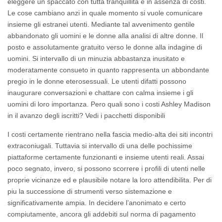
eleggere un spaccato con tutta tranquillita e in assenza di costi.
Le cose cambiano anzi in quale momento si vuole comunicare
insieme gli estranei utenti. Mediante tal avvenimento gentile
abbandonato gli uomini e le donne alla analisi di altre donne. Il
posto e assolutamente gratuito verso le donne alla indagine di
uomini. Si intervallo di un minuzia abbastanza inusitato e
moderatamente consueto in quanto rappresenta un abbondante
pregio in le donne eterosessuali. Le utenti difatti possono
inaugurare conversazioni e chattare con calma insieme i gli
uomini di loro importanza. Pero quali sono i costi Ashley Madison
in il avanzo degli iscritti? Vedi i pacchetti disponibili
I costi certamente rientrano nella fascia medio-alta dei siti incontri
extraconiugali. Tuttavia si intervallo di una delle pochissime
piattaforme certamente funzionanti e insieme utenti reali. Assai
poco segnato, invero, si possono scorrere i profili di utenti nelle
proprie vicinanze ed e plausibile notare la loro attendibilita. Per di
piu la successione di strumenti verso sistemazione e
significativamente ampia. In decidere l’anonimato e certo
compiutamente, ancora gli addebiti sul norma di pagamento