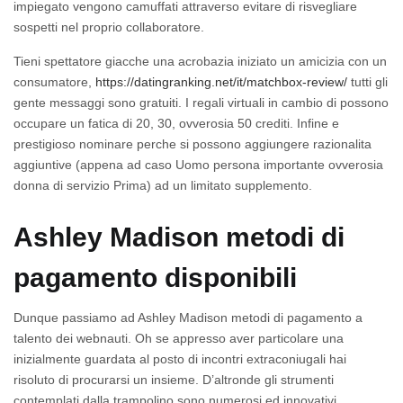
impiegato vengono camuffati attraverso evitare di risvegliare
sospetti nel proprio collaboratore.
Tieni spettatore giacche una acrobazia iniziato un amicizia con un
consumatore,
https://datingranking.net/it/matchbox-review/
tutti gli
gente messaggi sono gratuiti. I regali virtuali in cambio di possono
occupare un fatica di 20, 30, ovverosia 50 crediti. Infine e
prestigioso nominare perche si possono aggiungere razionalita
aggiuntive (appena ad caso Uomo persona importante ovverosia
donna di servizio Prima) ad un limitato supplemento.
Ashley Madison metodi di
pagamento disponibili
Dunque passiamo ad Ashley Madison metodi di pagamento a
talento dei webnauti. Oh se appresso aver particolare una
inizialmente guardata al posto di incontri extraconiugali hai
risoluto di procurarsi un insieme. D’altronde gli strumenti
contemplati dalla trampolino sono numerosi ed innovativi,