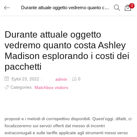
0
Durante attuale oggetto vedremo quanto costa Ashley Madison esplorando i costi dei pacchetti
GIRIŞ YAP
Giriş yapmak için kullanıcı adınızı ve şifrenizi girin.
Durante attuale oggetto
vedremo quanto costa Ashley
Madison esplorando i costi dei
pacchetti
Beni Hatırla
Posted
Eylül 23, 2022
0
admin
on
Categories:
Matchbox visitors
Şifrenizi mi Unuttunuz?
proposti e i metodi di corrispettivo disponibili. Quest’oggi, difatti, ci
focalizzeremo sui servizi offerti dal messo di incontri
extraconiugali e sulle tariffe applicate agli strumenti messi verso