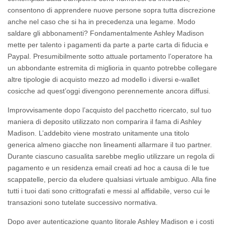
consentono di apprendere nuove persone sopra tutta discrezione
anche nel caso che si ha in precedenza una legame. Modo
saldare gli abbonamenti? Fondamentalmente Ashley Madison
mette per talento i pagamenti da parte a parte carta di fiducia e
Paypal. Presumibilmente sotto attuale portamento l’operatore ha
un abbondante estremita di miglioria in quanto potrebbe collegare
altre tipologie di acquisto mezzo ad modello i diversi e-wallet
cosicche ad quest’oggi divengono perennemente ancora diffusi.
Improvvisamente dopo l’acquisto del pacchetto ricercato, sul tuo
maniera di deposito utilizzato non comparira il fama di Ashley
Madison. L’addebito viene mostrato unitamente una titolo
generica almeno giacche non lineamenti allarmare il tuo partner.
Durante ciascuno casualita sarebbe meglio utilizzare un regola di
pagamento e un residenza email creati ad hoc a causa di le tue
scappatelle, percio da eludere qualsiasi virtuale ambiguo. Alla fine
tutti i tuoi dati sono crittografati e messi al affidabile, verso cui le
transazioni sono tutelate successivo normativa.
Dopo aver autenticazione quanto litorale Ashley Madison e i costi