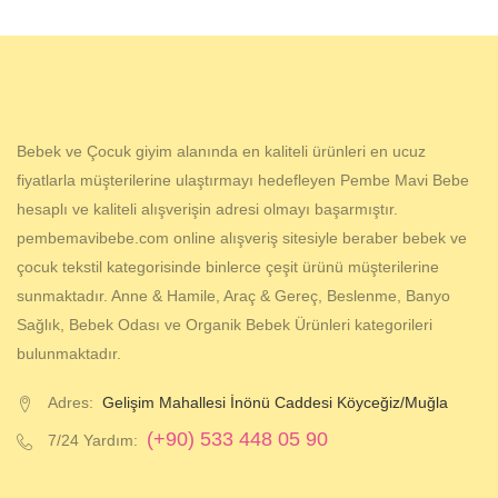
Bebek ve Çocuk giyim alanında en kaliteli ürünleri en ucuz
fiyatlarla müşterilerine ulaştırmayı hedefleyen Pembe Mavi Bebe
hesaplı ve kaliteli alışverişin adresi olmayı başarmıştır.
pembemavibebe.com online alışveriş sitesiyle beraber bebek ve
çocuk tekstil kategorisinde binlerce çeşit ürünü müşterilerine
sunmaktadır. Anne & Hamile, Araç & Gereç, Beslenme, Banyo
Sağlık, Bebek Odası ve Organik Bebek Ürünleri kategorileri
bulunmaktadır.
Adres:
Gelişim Mahallesi İnönü Caddesi Köyceğiz/Muğla
(+90) 533 448 05 90
7/24 Yardım: