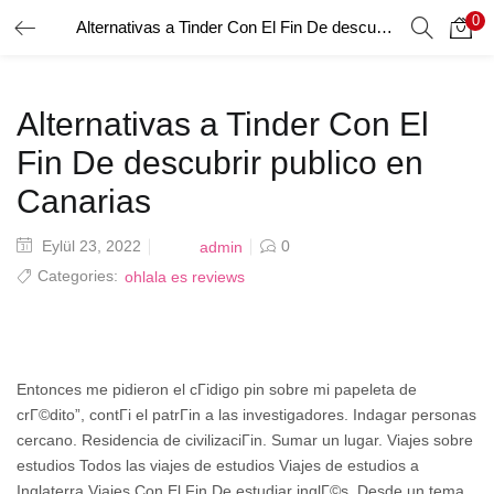
0
Alternativas a Tinder Con El Fin De descubrir publico en Canarias
GIRIŞ YAP
Giriş yapmak için kullanıcı adınızı ve şifrenizi girin.
Alternativas a Tinder Con El
Fin De descubrir publico en
Canarias
Posted
Eylül 23, 2022
0
admin
Beni Hatırla
on
Categories:
ohlala es reviews
Şifrenizi mi Unuttunuz?
Entonces me pidieron el cГіdigo pin sobre mi papeleta de
crГ©dito”, contГі el patrГіn a las investigadores. Indagar personas
cercano. Residencia de civilizaciГіn. Sumar un lugar. Viajes sobre
estudios Todos las viajes de estudios Viajes de estudios a
Inglaterra Viajes Con El Fin De estudiar inglГ©s. Desde un tema