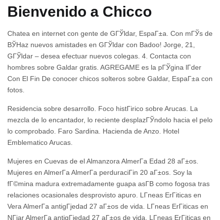
Bienvenido a Chicco
Chatea en internet con gente de GГЎldar, EspaГ±a. Con mГЎs de
ВЎHaz nuevos amistades en GГЎldar con Badoo! Jorge, 21,
GГЎldar – desea efectuar nuevos colegas. 4. Contacta con
hombres sobre Galdar gratis. AGREGAME es la pГЎgina lГ­der
Con El Fin De conocer chicos solteros sobre Galdar, EspaГ±a con
fotos.
Residencia sobre desarrollo. Foco histГіrico sobre Arucas. La
mezcla de lo encantador, lo reciente desplazГЎndolo hacia el pelo
lo comprobado. Faro Sardina. Hacienda de Anzo. Hotel
Emblematico Arucas.
Mujeres en Cuevas de el Almanzora AlmerГ­a Edad 28 aГ±os.
Mujeres en AlmerГ­a AlmerГ­a perduraciГіn 20 aГ±os. Soy la
fГ©mina madura extremadamente guapa asГ­В­ como fogosa tras
relaciones ocasionales desprovisto apuro. LГ­neas ErГіticas en
Vera AlmerГ­a antigГјedad 27 aГ±os de vida. LГ­neas ErГіticas en
NГ­jar AlmerГ­a antigГјedad 27 aГ±os de vida. LГ­neas ErГіticas en