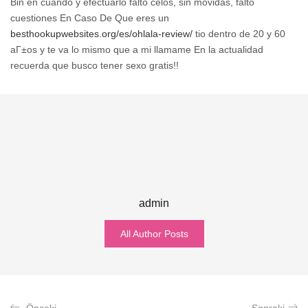
Віn en cuando y efectuarlo falto celos, sin movidas, falto
cuestiones En Caso De Que eres un
besthookupwebsites.org/es/ohlala-review/
tio dentro de 20 y 60
aГ±os y te va lo mismo que a mi llamame En la actualidad
recuerda que busco tener sexo gratis!!
admin
All Author Posts
Önceki
Sonraki