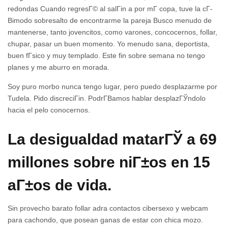
redondas Cuando regresГ© al salГіn a por mГ­ copa, tuve la cГ­
Віmodo sobresalto de encontrarme la pareja Busco menudo de
mantenerse, tanto jovencitos, como varones, concocernos, follar,
chupar, pasar un buen momento. Yo menudo sana, deportista,
buen fГ­sico y muy templado. Este fin sobre semana no tengo
planes y me aburro en morada.
Soy puro morbo nunca tengo lugar, pero puedo desplazarme por
Tudela. Pido discreciГіn. PodrГ­В­amos hablar desplazГЎndolo
hacia el pelo conocernos.
La desigualdad matarГЎ a 69
millones sobre niГ±os en 15
aГ±os de vida.
Sin provecho barato follar adra contactos cibersexo y webcam
para cachondo, que posean ganas de estar con chica mozo.