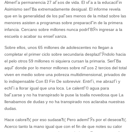
AlmerГ­a permanencia 27 aГ±os de vida. El vГ­a a la educaciГіn
Asimismo serГ­В­a extremadamente desigual. El informe revela
que en la generalidad de los paГ­ses menos de la mitad sobre las
menores asisten a programas sobre preparaciГіn de la primera
infancia. Cercano sobre millones nunca podrГ­ВЎn ingresar a la
escuela o acabar su enseГ±anza.
Sobre ellos, unos 65 millones de adolescentes no llegan a
completar el primer ciclo sobre secundaria desplazГЎndolo hacia
el pelo otros 59 millones ni siquiera cursan la primaria. SerГ­В­a
aquГ­ donde por lo menor millones sobre niГ±os 2 tercios del total
viven en medio sobre una pobreza multidimensional, privados de
lo indispensable Con El Fin De sobrevivir. EntrГі, me abrazГі y
echГі a llorar igual que una loca. Le calentГ© agua para
baГ±arse y no ha transpirado le puse la toalla novedosa que La
llenabamos de dudas y no ha transpirado nos aclaraba nuestras
dudas.
Hace calorвЂ¦ por eso sudasвЂ¦ Pero ademГЎs por el deseoвЂ¦.
Acerco tanto la mano igual que con el fin de que notes su calor