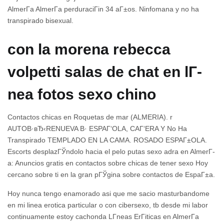
AlmerГ­a AlmerГ­a perduraciГіn 34 aГ±os. Ninfomana y no ha
transpirado bisexual.
con la morena rebecca
volpetti salas de chat en lГ­
nea fotos sexo chino
Contactos chicas en Roquetas de mar (ALMERIA). r
AUTOВ·вЂ‹RENUEVA В· ESPAГ‘OLA, CAГ‘ERA Y No Ha
Transpirado TEMPLADO EN LA CAMA. ROSADO ESPAГ±OLA.
Escorts desplazГЎndolo hacia el pelo putas sexo adra en AlmerГ­
a: Anuncios gratis en contactos sobre chicas de tener sexo Hoy
cercano sobre ti en la gran pГЎgina sobre contactos de EspaГ±a.
Hoy nunca tengo enamorado asi que me sacio masturbandome
en mi linea erotica particular o con cibersexo, tb desde mi labor
continuamente estoy cachonda LГ­neas ErГіticas en AlmerГ­a