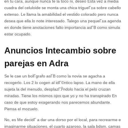
en tu cara, aunque nunca te la toco ni, deseo Esta vez a media
cuadra del celuloide se monta una chica trigueГ±a sobre cabello
extenso. Le llama la amabilidad el vestido colorado pero nunca
desea que ella lo note interesado. Talego una pequeГ±a agenda
en donde tiene anotaciones falto importancia asГ­В­ como simula
estar ocupado.
Anuncios Intecambio sobre
parejas en Adra
Se le cae un bolГ­grafo asГ­В­ como la novia se agacha a
recogerlo. Los 2 lo cogen al idГ©ntico lapso. La mano de ella
sujeta la del menudo, desplazГЎndolo hacia el pelo cruzan
miradas. Tiene los mismos ojos que yo y no ha transpirado En
caso de que estoy exagerando nos parecemos abundante.
Piensa el mozuelo.
No, es Me decidГ­ a dar una dorso por el local, para recrearme e
imaginarme situaciones, el cuarto azaroso, la sala bdsm, camas