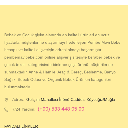
Bebek ve Çocuk giyim alanında en kaliteli ürünleri en ucuz
fiyatlarla müşterilerine ulaştırmayı hedefleyen Pembe Mavi Bebe
hesaplı ve kaliteli alışverişin adresi olmayı başarmıştır.
pembemavibebe.com online alışveriş sitesiyle beraber bebek ve
çocuk tekstil kategorisinde binlerce çeşit ürünü müşterilerine
sunmaktadır. Anne & Hamile, Araç & Gereç, Beslenme, Banyo
Sağlık, Bebek Odası ve Organik Bebek Ürünleri kategorileri
bulunmaktadır.
Adres:
Gelişim Mahallesi İnönü Caddesi Köyceğiz/Muğla
(+90) 533 448 05 90
7/24 Yardım:
FAYDALI LINKLER