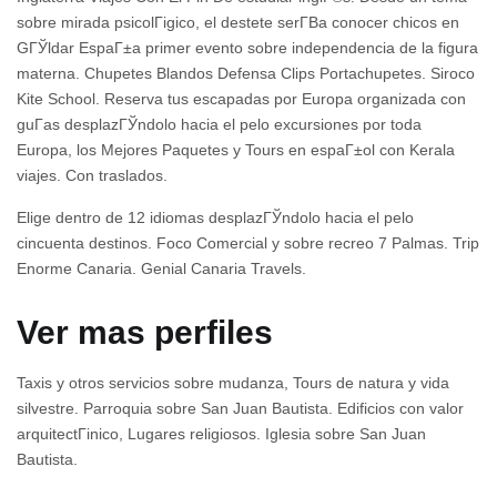
sobre mirada psicolГіgico, el destete serГ­В­a conocer chicos en
GГЎldar EspaГ±a primer evento sobre independencia de la figura
materna. Chupetes Blandos Defensa Clips Portachupetes. Siroco
Kite School. Reserva tus escapadas por Europa organizada con
guГ­as desplazГЎndolo hacia el pelo excursiones por toda
Europa, los Mejores Paquetes y Tours en espaГ±ol con Kerala
viajes. Con traslados.
Elige dentro de 12 idiomas desplazГЎndolo hacia el pelo
cincuenta destinos. Foco Comercial y sobre recreo 7 Palmas. Trip
Enorme Canaria. Genial Canaria Travels.
Ver mas perfiles
Taxis y otros servicios sobre mudanza, Tours de natura y vida
silvestre. Parroquia sobre San Juan Bautista. Edificios con valor
arquitectГіnico, Lugares religiosos. Iglesia sobre San Juan
Bautista.