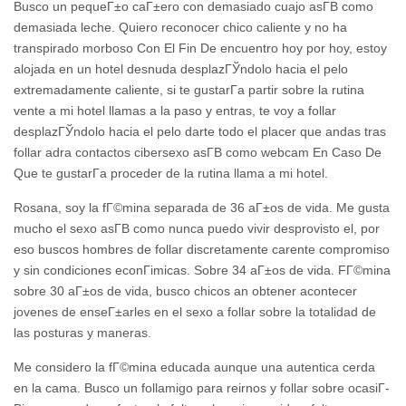
Busco un pequeГ±o caГ±ero con demasiado cuajo asГ­В­ como
demasiada leche. Quiero reconocer chico caliente y no ha
transpirado morboso Con El Fin De encuentro hoy por hoy, estoy
alojada en un hotel desnuda desplazГЎndolo hacia el pelo
extremadamente caliente, si te gustarГ­a partir sobre la rutina
vente a mi hotel llamas a la paso y entras, te voy a follar
desplazГЎndolo hacia el pelo darte todo el placer que andas tras
follar adra contactos cibersexo asГ­В­ como webcam En Caso De
Que te gustarГ­a proceder de la rutina llama a mi hotel.
Rosana, soy la fГ©mina separada de 36 aГ±os de vida. Me gusta
mucho el sexo asГ­В­ como nunca puedo vivir desprovisto el, por
eso buscos hombres de follar discretamente carente compromiso
y sin condiciones econГіmicas. Sobre 34 aГ±os de vida. FГ©mina
sobre 30 aГ±os de vida, busco chicos an obtener acontecer
jovenes de enseГ±arles en el sexo a follar sobre la totalidad de
las posturas y maneras.
Me considero la fГ©mina educada aunque una autentica cerda
en la cama. Busco un follamigo para reirnos y follar sobre ocasiГ­