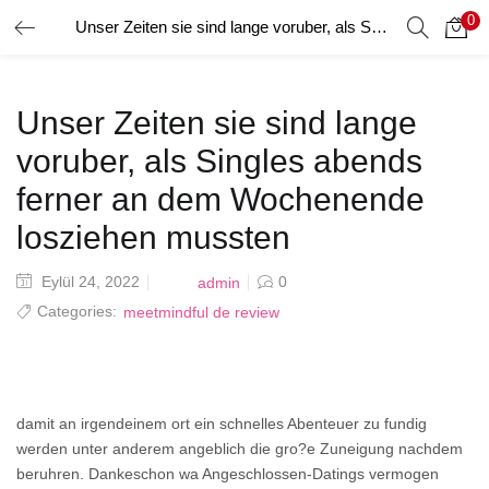
0
Unser Zeiten sie sind lange voruber, als Singles abends ferner an dem Wochenende losziehen mussten
GIRIŞ YAP
Giriş yapmak için kullanıcı adınızı ve şifrenizi girin.
Unser Zeiten sie sind lange
voruber, als Singles abends
ferner an dem Wochenende
losziehen mussten
Beni Hatırla
Posted
Eylül 24, 2022
0
admin
on
Categories:
meetmindful de review
Şifrenizi mi Unuttunuz?
damit an irgendeinem ort ein schnelles Abenteuer zu fundig
werden unter anderem angeblich die gro?e Zuneigung nachdem
beruhren. Dankeschon wa Angeschlossen-Datings vermogen