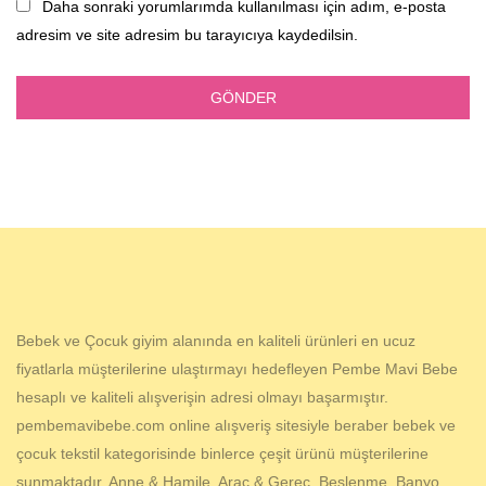
Daha sonraki yorumlarımda kullanılması için adım, e-posta
adresim ve site adresim bu tarayıcıya kaydedilsin.
Bebek ve Çocuk giyim alanında en kaliteli ürünleri en ucuz
fiyatlarla müşterilerine ulaştırmayı hedefleyen Pembe Mavi Bebe
hesaplı ve kaliteli alışverişin adresi olmayı başarmıştır.
pembemavibebe.com online alışveriş sitesiyle beraber bebek ve
çocuk tekstil kategorisinde binlerce çeşit ürünü müşterilerine
sunmaktadır. Anne & Hamile, Araç & Gereç, Beslenme, Banyo