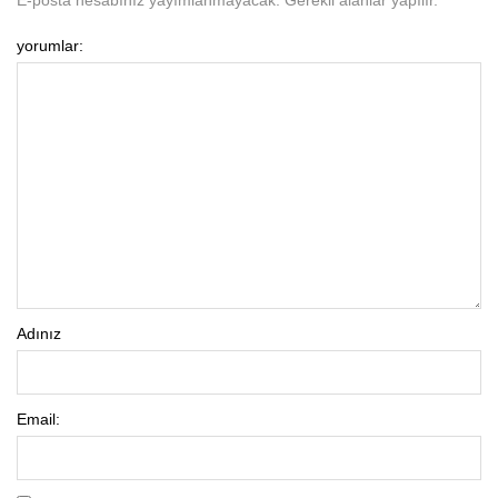
E-posta hesabınız yayımlanmayacak. Gerekli alanlar yapılır.
yorumlar:
Adınız
Email: