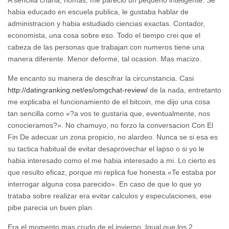
A sencilla charla, nomas, me parecio un pequeno inteligente. Se
habia educado en escuela publica, le gustaba hablar de
administracion y habia estudiado ciencias exactas. Contador,
economista, una cosa sobre eso. Todo el tiempo crei que el
cabeza de las personas que trabajan con numeros tiene una
manera diferente. Menor deforme, tal ocasion. Mas macizo.
Me encanto su manera de descifrar la circunstancia. Casi
http://datingranking.net/es/omgchat-review/
de la nada, entretanto
me explicaba el funcionamiento de el bitcoin, me dijo una cosa
tan sencilla como «?a vos te gustaria que, eventualmente, nos
conocieramos?». No chamuyo, no forzo la conversacion Con El
Fin De adecuar un zona propicio, no alardeo. Nunca se si esa es
su tactica habitual de evitar desaprovechar el lapso o si yo le
habia interesado como el me habia interesado a mi. Lo cierto es
que resulto eficaz, porque mi replica fue honesta «Te estaba por
interrogar alguna cosa parecido». En caso de que lo que yo
trataba sobre realizar era evitar calculos y especulaciones, ese
pibe parecia un buen plan.
Era el momento mas crudo de el invierno. Igual que los 2