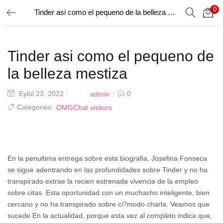
0
Tinder asi­ como el pequeno de la belleza mestiza
GIRIŞ YAP
Giriş yapmak için kullanıcı adınızı ve şifrenizi girin.
Tinder asi­ como el pequeno de
la belleza mestiza
Posted
Eylül 23, 2022
0
admin
on
Categories:
OMGChat visitors
Beni Hatırla
En la penultima entrega sobre esta biografia, Josefina Fonseca
Şifrenizi mi Unuttunuz?
se sigue adentrando en las profundidades sobre Tinder y no ha
transpirado extrae la recien estrenada vivencia de la empleo
sobre citas. Esta oportunidad con un muchacho inteligente, bien
cercano y no ha transpirado sobre ci?modo charla. Veamos que
sucede En la actualidad, porque esta vez al completo indica que,