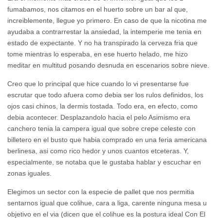
fumabamos, nos citamos en el huerto sobre un bar al que,
increiblemente, llegue yo primero. En caso de que la nicotina me
ayudaba a contrarrestar la ansiedad, la intemperie me tenia en
estado de expectante. Y no ha transpirado la cerveza fria que
tome mientras lo esperaba, en ese huerto helado, me hizo
meditar en multitud posando desnuda en escenarios sobre nieve.
Creo que lo principal que hice cuando lo vi presentarse fue
escrutar que todo afuera como debia ser los rulos definidos, los
ojos casi chinos, la dermis tostada. Todo era, en efecto, como
debia acontecer. Desplazandolo hacia el pelo Asimismo era
canchero tenia la campera igual que sobre crepe celeste con
billetero en el busto que habia comprado en una feria americana
berlinesa, asi­ como rico hedor y unos cuantos etceteras. Y,
especialmente, se notaba que le gustaba hablar y escuchar en
zonas iguales.
Elegimos un sector con la especie de pallet que nos permitia
sentarnos igual que colihue, cara a liga, carente ninguna mesa u
objetivo en el vi­a (dicen que el colihue es la postura ideal Con El