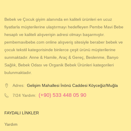
Bebek ve Çocuk giyim alanında en kaliteli ürünleri en ucuz
fiyatlarla müşterilerine ulaştırmayı hedefleyen Pembe Mavi Bebe
hesaplı ve kaliteli alışverişin adresi olmayı başarmıştır.
pembemavibebe.com online alışveriş sitesiyle beraber bebek ve
çocuk tekstil kategorisinde binlerce çeşit ürünü müşterilerine
sunmaktadır. Anne & Hamile, Araç & Gereç, Beslenme, Banyo
Sağlık, Bebek Odası ve Organik Bebek Ürünleri kategorileri
bulunmaktadır.
Adres:
Gelişim Mahallesi İnönü Caddesi Köyceğiz/Muğla
(+90) 533 448 05 90
7/24 Yardım:
FAYDALI LINKLER
Yardım