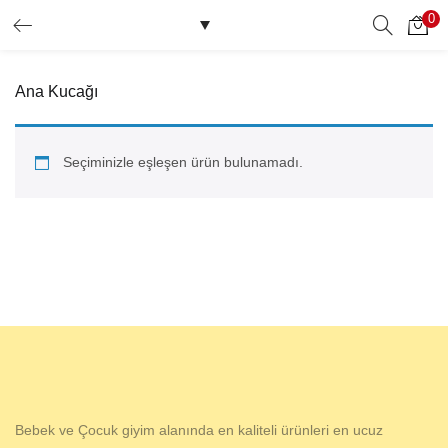
0
GIRIŞ YAP
Ana Kucağı
Giriş yapmak için kullanıcı adınızı ve şifrenizi girin.
Seçiminizle eşleşen ürün bulunamadı.
Beni Hatırla
Şifrenizi mi Unuttunuz?
Bebek ve Çocuk giyim alanında en kaliteli ürünleri en ucuz